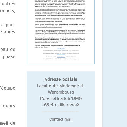
contrés
onnels,
 a pour
ée après
reau de
 phase
Adresse postale
Faculté de Médecine H.
’équipe
Warembourg
Pôle Formation/DMG
59045 Lille cedex
au cours
Contact mail
seil de