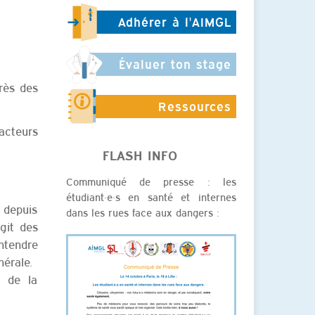
Adhérer à l'AIMGL
Évaluer ton stage
rès des
Ressources
 acteurs
FLASH INFO
Communiqué de presse : les
étudiant·e·s en santé et internes
 depuis
dans les rues face aux dangers :
git des
entendre
érale.
e de la