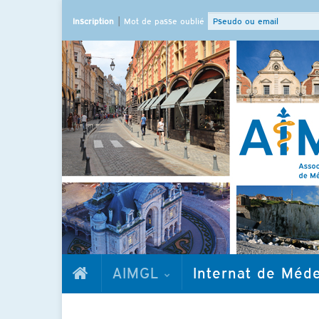
|
Inscription
Mot de passe oublié
AIMGL
Internat de Méd