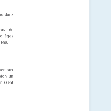
ené dans
ional du
ollèges
iens.
yer aux
elon un
nissent