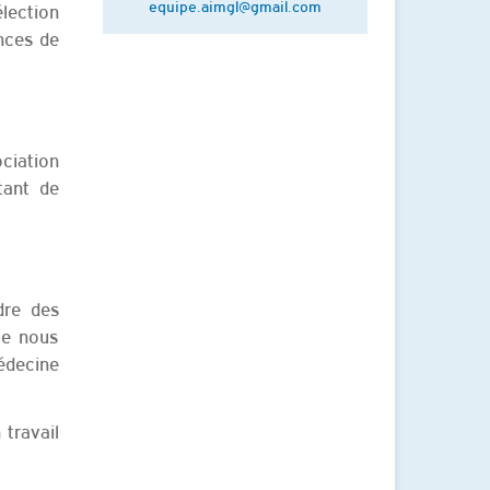
equipe.aimgl@gmail.com
élection
nces de
ociation
tant de
dre des
ue nous
édecine
 travail