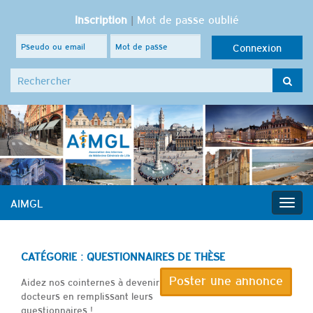
Inscription
|
Mot de passe oublié
Search for:
AIMGL
Togg
navig
CATÉGORIE :
QUESTIONNAIRES DE THÈSE
Poster une annonce
Aidez nos cointernes à devenir
docteurs en remplissant leurs
questionnaires !