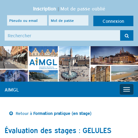
Inscription
|
Mot de passe oublié
Search for:
AIMGL
Togg
navig
Retour à
Formation pratique (en stage)
Évaluation des stages : GELULES