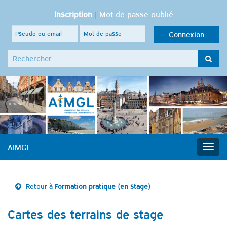
Inscription
|
Mot de passe oublié
Search for:
AIMGL
Togg
navig
Retour à
Formation pratique (en stage)
Cartes des terrains de stage