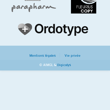
Mentions légales
Vie privée
© AIMGL &
Digicalys