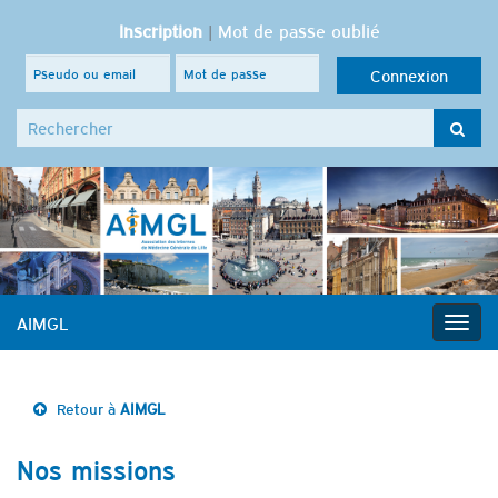
Inscription
|
Mot de passe oublié
Search for:
AIMGL
Togg
navig
Retour à
AIMGL
Nos missions