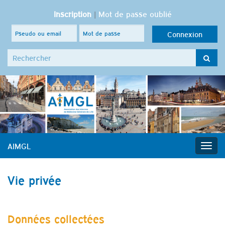
Inscription
|
Mot de passe oublié
Search for:
AIMGL
Togg
navig
Vie privée
Données collectées