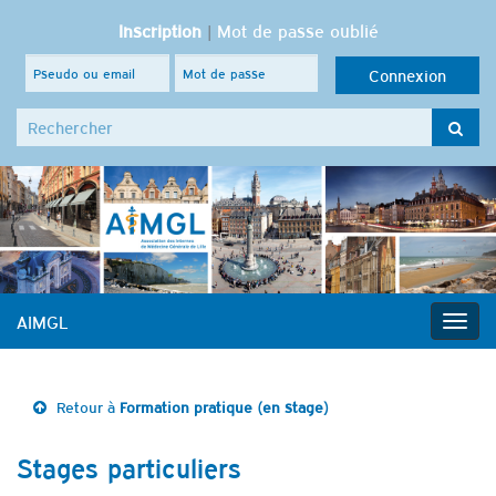
Inscription
|
Mot de passe oublié
Search for:
AIMGL
Togg
navig
Retour à
Formation pratique (en stage)
Stages particuliers