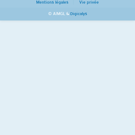
Mentions légales
Vie privée
© AIMGL &
Digicalys