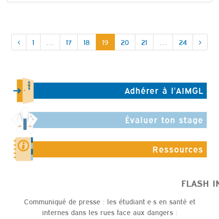
1
…
17
18
19
20
21
…
24
Adhérer à l'AIMGL
Évaluer ton stage
Ressources
FLASH INFO
Communiqué de presse : les étudiant·e·s en santé et
internes dans les rues face aux dangers :