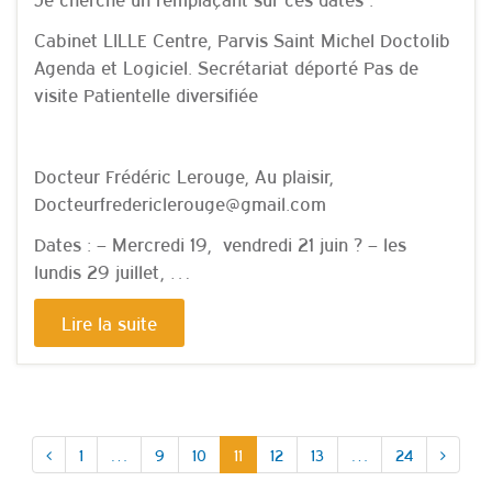
Cabinet LILLE Centre, Parvis Saint Michel Doctolib
Agenda et Logiciel. Secrétariat déporté Pas de
visite Patientelle diversifiée
Docteur Frédéric Lerouge, Au plaisir,
Docteurfredericlerouge@gmail.com
Dates : – Mercredi 19, vendredi 21 juin ? – les
lundis 29 juillet, …
Lire la suite
1
…
9
10
11
12
13
…
24