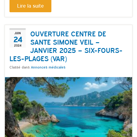
Lire la suite
OUVERTURE CENTRE DE
JUIN
24
SANTE SIMONE VEIL –
2024
JANVIER 2025 – SIX-FOURS-
LES-PLAGES (VAR)
Classé dans
Annonces médicales