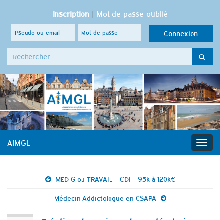
Inscription
|
Mot de passe oublié
Search for:
AIMGL
Togg
navig
MED G ou TRAVAIL – CDI – 95k à 120k€
Médecin Addictologue en CSAPA