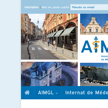
|
Inscription
Mot de passe oublié
AIMGL
Internat de Méd