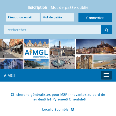
Inscription
|
Mot de passe oublié
Search for:
AIMGL
Togg
navig
cherche généralistes pour MSP innovantes au bord de
mer dans les Pyrénées Orientales
Local disponible