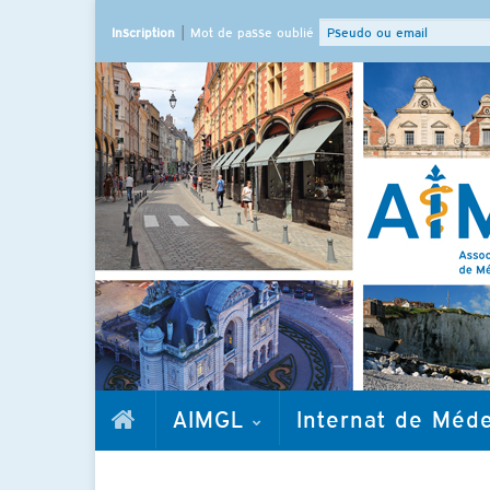
|
Inscription
Mot de passe oublié
AIMGL
Internat de Méd