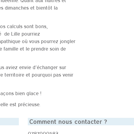
endéenne. Quant aux huitres et
les dimanches et bientôt la
i nos calculs sont bons,
é de Lille pourriez
mpathique où vous pourrez jongler
e famille et le prendre soin de
ous aviez envie d’échanger sur
 territoire et pourquoi pas venir
laçons bien glace !
elle est précieuse.
Comment nous contacter ?
0787000582