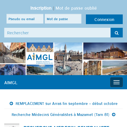
Inscription
|
Mot de passe oublié
Search for:
AIMGL
Togg
navig
REMPLACEMENT sur Arras fin septembre – début octobre
Recherche Médecins Généralistes à Mazamet (Tarn 81)