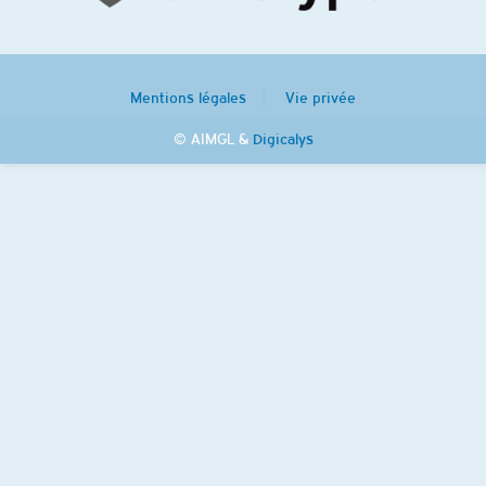
Mentions légales
Vie privée
© AIMGL &
Digicalys