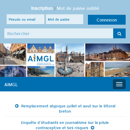
Inscription
|
Mot de passe oublié
Search for:
AIMGL
Togg
navig
Remplacement atypique juillet et aout sur le littoral
breton
Enquête d’étudiants en journalisme sur la pilule
contraceptive et ses risques