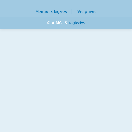
Mentions légales
Vie privée
© AIMGL &
Digicalys